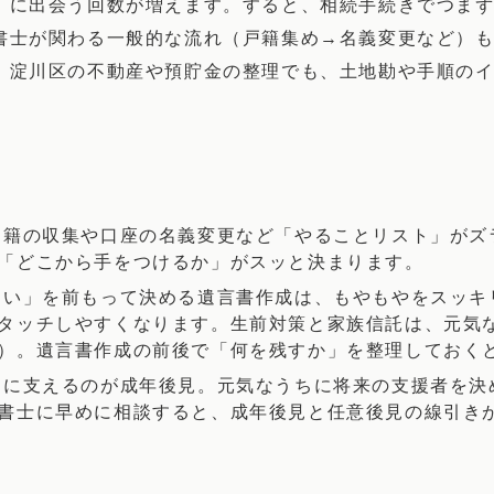
」に出会う回数が増えます。すると、相続手続きでつま
書士が関わる一般的な流れ（戸籍集め→名義変更など）
。淀川区の不動産や預貯金の整理でも、土地勘や手順の
戸籍の収集や口座の名義変更など「やることリスト」がズ
「どこから手をつけるか」がスッと決まります。
らい」を前もって決める遺言書作成は、もやもやをスッキ
タッチしやすくなります。生前対策と家族信託は、元気
）。遺言書作成の前後で「何を残すか」を整理しておく
きに支えるのが成年後見。元気なうちに将来の支援者を決
書士に早めに相談すると、成年後見と任意後見の線引き