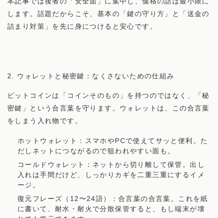
本記事では後者の「安全面」に集中し、価格の話は最小限に
します。話題だからこそ、基本の「鍵の守り方」と「送金の
詰まり対策」を先に身につけると安心です。
2. ウォレットと秘密鍵：なくさないための仕組み
ビットコインは「コインそのもの」を持つのではなく、「秘
密鍵」という合言葉を守ります。ウォレットは、この合言葉
をしまう入れ物です。
ホットウォレット：スマホやPCで使えてサッと便利。た
だしネットにつながるので狙われやすい面も。
コールドウォレット：ネットから切り離して保管。出し
入れは手間だけど、しっかりカギを二重三重にするイメ
ージ。
復元フレーズ（12〜24語）：合言葉の合言葉。これを紙
に書いて、耐水・耐火で分散保管すると、もし端末が壊