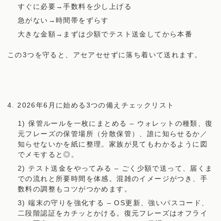
すぐに必要→手数料を少し上げる
急がない→時間帯をずらす
大きな金額→まずは少額でテスト送金してから本番
この3つを守ると、アセアセせずに落ち着いて送れます。
4. 2026年6月に始める3つの備えチェックリスト
1) 保管ルールを一枚にまとめる – ウォレットの種類、復
元フレーズの保管場所（分散保管）、誰に知らせるか／
知らせないかを紙に整理。家族が見てもわかるように図
でメモすると◎。
2) テスト送金をやってみる – ごく少額で送って、届くま
での流れと所要時間を体感。混雑のイメージがつき、手
数料の調整もコツがつかめます。
3) 端末の守りを強化する – OS更新、強いパスコード、
二段階認証をカチッとかける。復元フレーズはオフライ