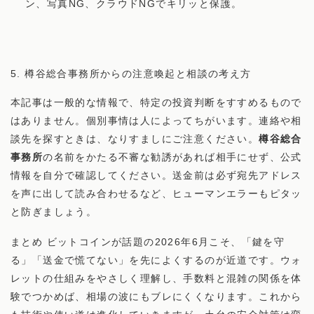
ン、写真NG、クラウドNGでキリッと保護。
5. 樽谷総合事務所からの注意喚起と相談の考え方
本記事は一般的な情報で、特定の投資判断をすすめるもので
はありません。個別事情は人によってちがいます。連絡や相
談先を探すときは、なりすましにご注意ください。
樽谷総合
事務所
の名前をかたる不審な勧誘があれば相手にせず、公式
情報を自分で確認してください。送金前は必ず宛先アドレス
を声に出して読み合わせるなど、ヒューマンエラーもピタッ
と防ぎましょう。
まとめ ビットコインが話題の2026年6月こそ、「鍵を守
る」「送金で慌てない」を先によくするのが近道です。ウォ
レットの仕組みをやさしく理解し、手数料と混雑の関係を体
験でつかめば、相場の波にもブレにくくなります。これから